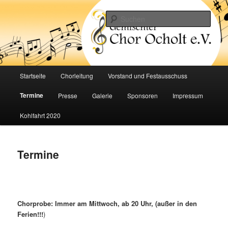
Zum
Inhalt
Such
wechseln
Gemischter Chor Ocholt e.V.
Hauptmenü
Startseite
Chorleitung
Vorstand und Festausschuss
Termine
Presse
Galerie
Sponsoren
Impressum
Kohlfahrt 2020
Termine
Chorprobe: Immer am Mittwoch, ab 20 Uhr, (außer in den
Ferien!!!
)